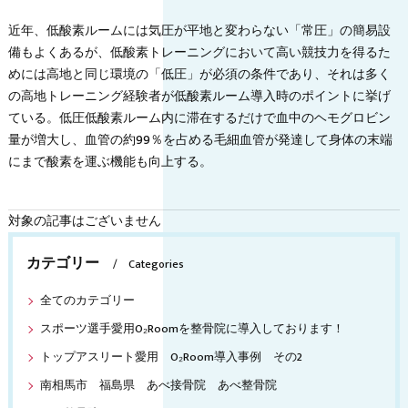
近年、低酸素ルームには気圧が平地と変わらない「常圧」の簡易設
備もよくあるが、低酸素トレーニングにおいて高い競技力を得るた
めには高地と同じ環境の「低圧」が必須の条件であり、それは多く
の高地トレーニング経験者が低酸素ルーム導入時のポイントに挙げ
ている。低圧低酸素ルーム内に滞在するだけで血中のヘモグロビン
量が増大し、血管の約99％を占める毛細血管が発達して身体の末端
にまで酸素を運ぶ機能も向上する。
対象の記事はございません
カテゴリー
Categories
全てのカテゴリー
スポーツ選手愛用O₂Roomを整骨院に導入しております！
トップアスリート愛用 O₂Room導入事例 その2
南相馬市 福島県 あべ接骨院 あべ整骨院